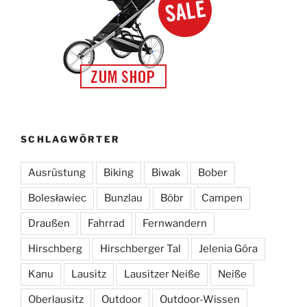
SCHLAGWÖRTER
Ausrüstung
Biking
Biwak
Bober
Bolesławiec
Bunzlau
Bóbr
Campen
Draußen
Fahrrad
Fernwandern
Hirschberg
Hirschberger Tal
Jelenia Góra
Kanu
Lausitz
Lausitzer Neiße
Neiße
Oberlausitz
Outdoor
Outdoor-Wissen