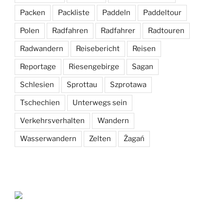
Packen
Packliste
Paddeln
Paddeltour
Polen
Radfahren
Radfahrer
Radtouren
Radwandern
Reisebericht
Reisen
Reportage
Riesengebirge
Sagan
Schlesien
Sprottau
Szprotawa
Tschechien
Unterwegs sein
Verkehrsverhalten
Wandern
Wasserwandern
Zelten
Żagań