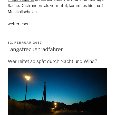
Sache. Doch anders als vermutet, kommt es hier auf’s
Musikalische an.
„
Tipps
weiterlesen
für
Draußen:
Die
VERÖFFENTLICHT
12. FEBRUAR 2017
AM
Radharfe
Langstreckenradfahrer
stimmen“
Wer reitet so spät durch Nacht und Wind?