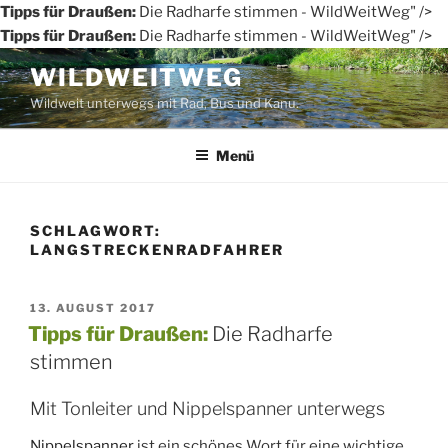
Tipps für Draußen:
Die Radharfe stimmen - WildWeitWeg" />
Tipps für Draußen:
Die Radharfe stimmen - WildWeitWeg" />
Zum
WILDWEITWEG
Inhalt
Wildweit unterwegs mit Rad, Bus und Kanu.
springen
Menü
SCHLAGWORT:
LANGSTRECKENRADFAHRER
VERÖFFENTLICHT
13. AUGUST 2017
AM
Tipps für Draußen:
Die Radharfe
stimmen
Mit Tonleiter und Nippelspanner unterwegs
Nippelspanner
ist ein schönes Wort für eine wichtige