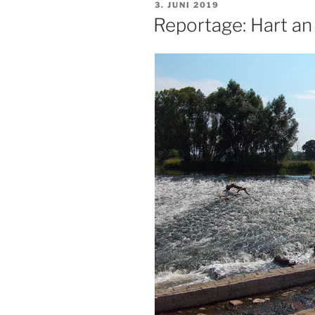
VERÖFFENTLICHT
3. JUNI 2019
Tag
AM
Reportage: Hart an
6“