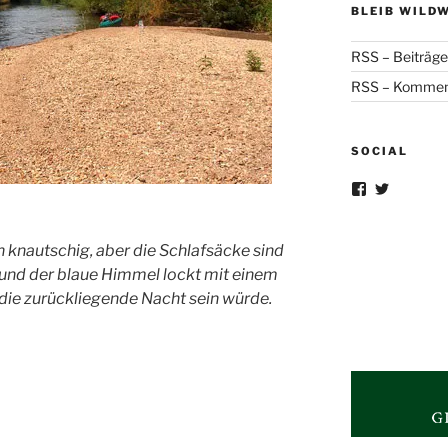
BLEIB WILD
RSS – Beiträge
RSS – Kommen
SOCIAL
Profil
Profil
von
von
Wildweitweg
wildwei
1032371867
auf
 knautschig, aber die Schlafsäcke sind
auf
Twitter
Facebook
anzeigen
und der blaue Himmel lockt mit einem
anzeigen
 die zurückliegende Nacht sein würde.