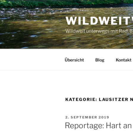
Zum
Inhalt
WILDWEI
springen
Wildweit unterwegs mit Rad, B
Übersicht
Blog
Kontakt
KATEGORIE:
LAUSITZER N
VERÖFFENTLICHT
2. SEPTEMBER 2019
AM
Reportage: Hart an