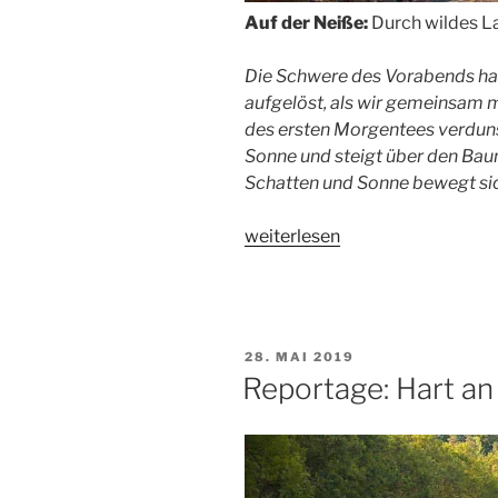
Auf der Neiße:
Durch wildes L
Die Schwere des Vorabends hat 
aufgelöst, als wir gemeinsam 
des ersten Morgentees verduns
Sonne und steigt über den Ba
Schatten und Sonne bewegt sich
„Reportage:
weiterlesen
Hart
an
der
Grenze,
VERÖFFENTLICHT
28. MAI 2019
Tag
AM
Reportage: Hart an
5“