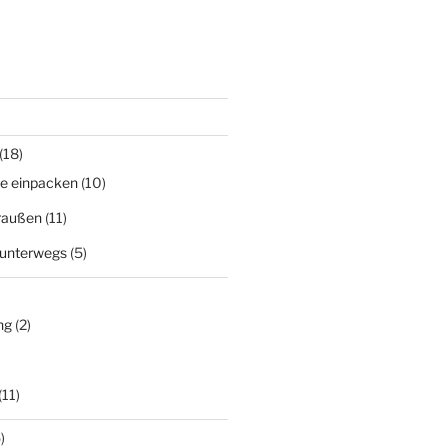
(18)
ge einpacken
(10)
Draußen
(11)
 unterwegs
(5)
ng
(2)
(11)
)