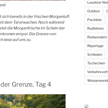
Lausitzer Ne
and
Outdoor
O
sich bereits in der frischen Morgenluft
Packliste
mit dem Tal erwachen. Noch während
tet die Morgenfrische im Schein der
Radfahren
umkronen empor. Die Grenze von
Radwandern
 leise auf uns zu.
Reportage
Schlesien
Tschechien
Verkehrsverh
Wasserwand
 der Grenze, Tag 4