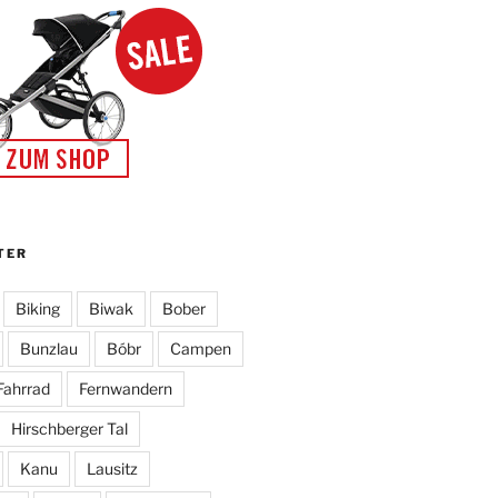
TER
Biking
Biwak
Bober
Bunzlau
Bóbr
Campen
Fahrrad
Fernwandern
Hirschberger Tal
Kanu
Lausitz