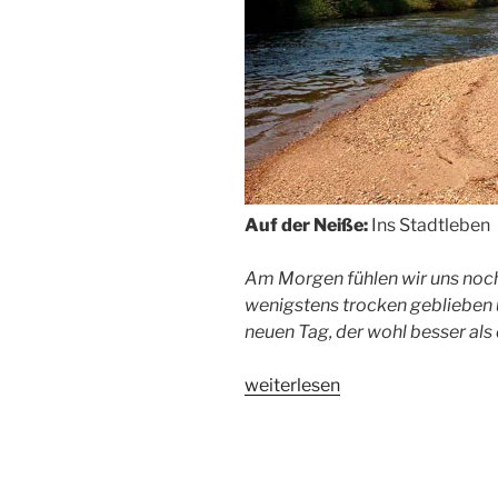
Auf der Neiße:
Ins Stadtleben
Am Morgen fühlen wir uns noch
wenigstens trocken geblieben 
neuen Tag, der wohl besser als
„Reportage:
weiterlesen
Hart
an
der
Grenze,