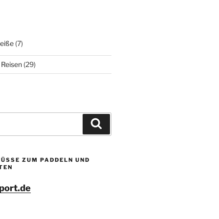
Neiße
(7)
 Reisen
(29)
Suchen
LÜSSE ZUM PADDELN UND
TEN
port.de