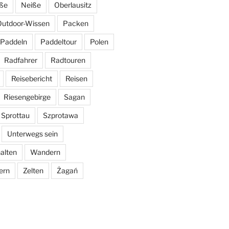
iße
Neiße
Oberlausitz
utdoor-Wissen
Packen
Paddeln
Paddeltour
Polen
Radfahrer
Radtouren
Reisebericht
Reisen
Riesengebirge
Sagan
Sprottau
Szprotawa
Unterwegs sein
alten
Wandern
ern
Zelten
Żagań