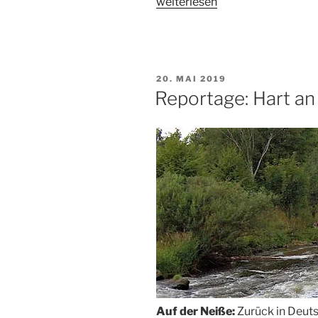
„Reportage:
weiterlesen
Hart
an
der
Grenze,
VERÖFFENTLICHT
20. MAI 2019
Tag
AM
Reportage: Hart an
4“
Auf der Neiße:
Zurück in Deut