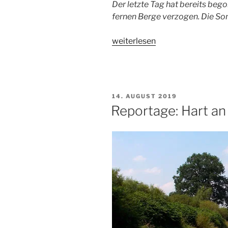
Der letzte Tag hat bereits bego
fernen Berge verzogen. Die So
„Reportage:
weiterlesen
Hart
an
der
Grenze,
VERÖFFENTLICHT
14. AUGUST 2019
Tag
AM
Reportage: Hart an
7“