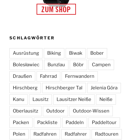
SCHLAGWÖRTER
Ausrüstung
Biking
Biwak
Bober
Bolesławiec
Bunzlau
Bóbr
Campen
Draußen
Fahrrad
Fernwandern
Hirschberg
Hirschberger Tal
Jelenia Góra
Kanu
Lausitz
Lausitzer Neiße
Neiße
Oberlausitz
Outdoor
Outdoor-Wissen
Packen
Packliste
Paddeln
Paddeltour
Polen
Radfahren
Radfahrer
Radtouren