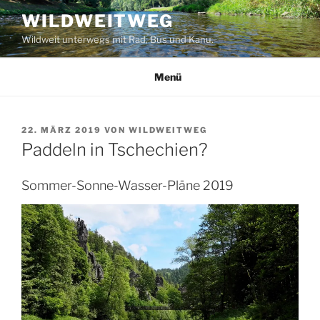
Zum
WILDWEITWEG
Inhalt
Wildweit unterwegs mit Rad, Bus und Kanu.
springen
Menü
VERÖFFENTLICHT
22. MÄRZ 2019
VON
WILDWEITWEG
AM
Paddeln in Tschechien?
Sommer-Sonne-Wasser-Pläne 2019